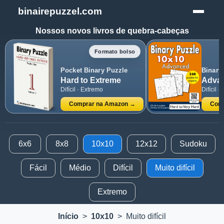
binairepuzzel.com
Nossos novos livros de quebra-cabeças
Formato bolso
Pocket Binary Puzzle
Binary
Hard to Extreme
Advan
Difícil · Extremo
Difícil · 
Comprar na Amazon →
Comp
6x6
8x8
10x10
12x12
Sudoku
Fácil
Médio
Difícil
Muito difícil
Extremo
Início
>
10x10
>
Muito difícil