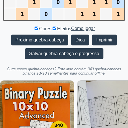
1
0
1
1
1
0
1
0
1
1
1
Como jogar
Cores
Efeitos
Próximo quebra-cabeça
Dica
Imprimir
Salvar quebra-cabeça e progresso
Curte esses quebra-cabeças? Este livro contém 340 quebra-cabeças
binários 10x10 semelhantes para continuar offline.