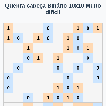
Quebra-cabeça Binário 10x10 Muito
difícil
1
0
1
0
1
1
0
1
0
1
0
1
1
0
1
0
1
1
0
0
0
0
0
0
0
0
0
1
0
1
0
1
0
1
0