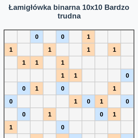
Łamigłówka binarna 10x10 Bardzo
trudna
0
0
1
1
1
1
1
1
1
1
1
1
0
0
1
0
1
0
1
0
1
0
0
1
0
1
1
0