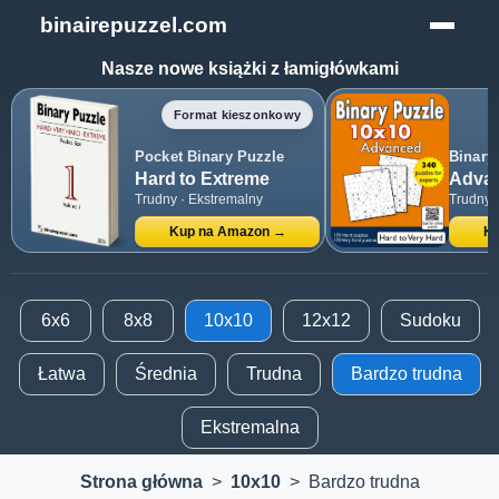
binairepuzzel.com
Nasze nowe książki z łamigłówkami
Format kieszonkowy
Pocket Binary Puzzle
Binary
Hard to Extreme
Advan
Trudny · Ekstremalny
Trudny 
Kup na Amazon →
Ku
6x6
8x8
10x10
12x12
Sudoku
Łatwa
Średnia
Trudna
Bardzo trudna
Ekstremalna
Strona główna
>
10x10
>
Bardzo trudna