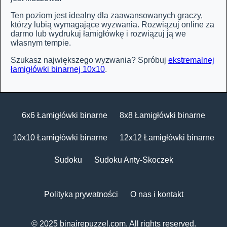
Ten poziom jest idealny dla zaawansowanych graczy,
którzy lubią wymagające wyzwania. Rozwiązuj online za
darmo lub wydrukuj łamigłówkę i rozwiązuj ją we
własnym tempie.
Szukasz największego wyzwania? Spróbuj
ekstremalnej
łamigłówki binarnej 10x10
.
6x6 Łamigłówki binarne
8x8 Łamigłówki binarne
10x10 Łamigłówki binarne
12x12 Łamigłówki binarne
Sudoku
Sudoku Anty-Skoczek
Polityka prywatności
O nas i kontakt
© 2025
binairepuzzel.com
. All rights reserved.