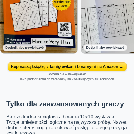
Dotknij, aby powiększyć
Dotknij, aby powiększyć
Kup naszą książkę z łamigłówkami binarnymi na Amazon →
Otwiera się w nowej karcie
Jako partner Amazon zarabiamy na kwalifikujących się zakupach.
Tylko dla zaawansowanych graczy
Bardzo trudna łamigłówka binarna 10x10 wystawia
Twoje umiejętności logiczne na najwyższą próbę. Nawet
drobne błędy mogą zablokować postęp, dlatego precyzja
jest kluczowa.