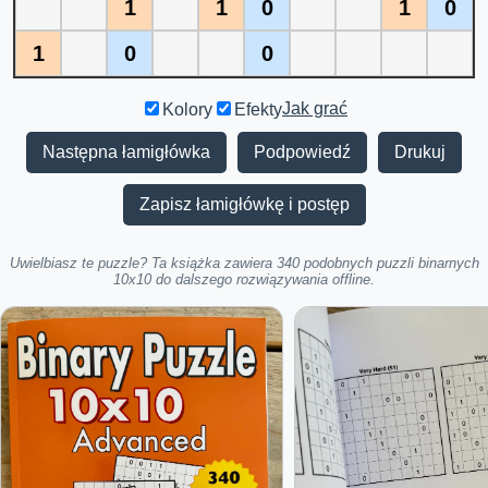
1
1
0
1
0
1
0
0
Jak grać
Kolory
Efekty
Następna łamigłówka
Podpowiedź
Drukuj
Zapisz łamigłówkę i postęp
Uwielbiasz te puzzle? Ta książka zawiera 340 podobnych puzzli binarnych
10x10 do dalszego rozwiązywania offline.