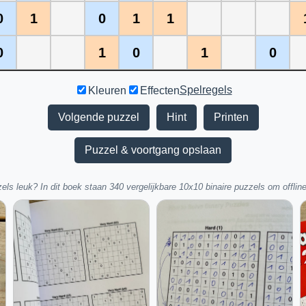
0
1
0
1
1
0
1
0
1
0
Spelregels
Kleuren
Effecten
Volgende puzzel
Hint
Printen
Puzzel & voortgang opslaan
els leuk? In dit boek staan 340 vergelijkbare 10x10 binaire puzzels om offline