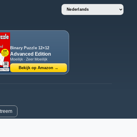
Language
English
Nederlands
Deutsch
Français
Español
Português (Portugal)
Binary Puzzle 12×12
Português (Brasil)
Advanced Edition
Italiano
Moeilijk · Zeer Moeilijk
Polski
Türkçe
Bekijk op Amazon →
treem