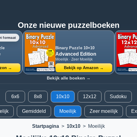
Onze nieuwe puzzelboeken
t formaat
zle
Binary Puzzle 10×10
e
Advanced Edition
Moeilijk · Zeer Moeilijk
azon →
Bekijk op Amazon →
Bekijk alle boeken →
6x6
8x8
10x10
12x12
Sudoku
lijk
Gemiddeld
Moeilijk
Zeer moeilijk
Ex
Startpagina
>
10x10
>
Moeilijk