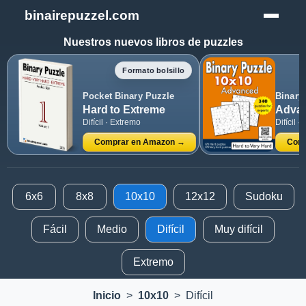
binairepuzzel.com
Nuestros nuevos libros de puzzles
Formato bolsillo
Pocket Binary Puzzle
Binary
Hard to Extreme
Advan
Difícil · Extremo
Difícil · 
Comprar en Amazon →
Comp
6x6
8x8
10x10
12x12
Sudoku
Fácil
Medio
Difícil
Muy difícil
Extremo
Inicio
>
10x10
>
Difícil