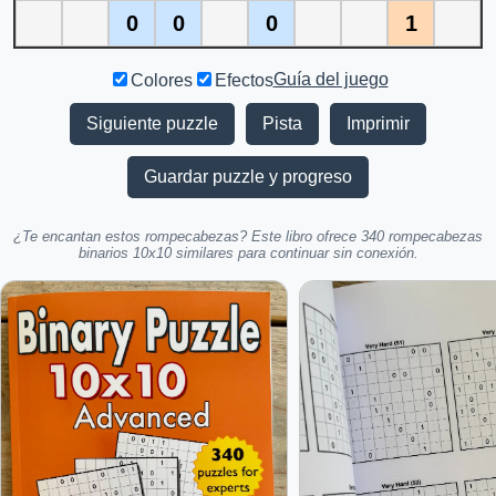
0
0
0
1
Guía del juego
Colores
Efectos
Siguiente puzzle
Pista
Imprimir
Guardar puzzle y progreso
¿Te encantan estos rompecabezas? Este libro ofrece 340 rompecabezas
binarios 10x10 similares para continuar sin conexión.