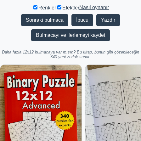
Nasıl oynanır
Renkler
Efektler
Sonraki bulmaca
İpucu
Yazdır
Bulmacayı ve ilerlemeyi kaydet
Daha fazla 12x12 bulmacaya var mısın? Bu kitap, bunun gibi çözebileceğin
340 yeni zorluk sunar.