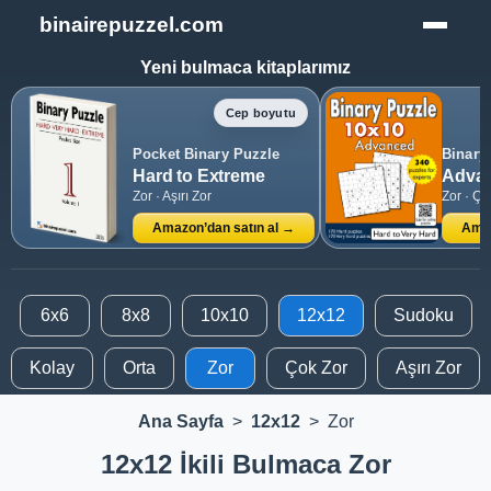
binairepuzzel.com
Yeni bulmaca kitaplarımız
Cep boyutu
Pocket Binary Puzzle
Binary
Hard to Extreme
Advan
Zor · Aşırı Zor
Zor · Ço
Amazon’dan satın al →
Amaz
6x6
8x8
10x10
12x12
Sudoku
Kolay
Orta
Zor
Çok Zor
Aşırı Zor
Ana Sayfa
>
12x12
>
Zor
12x12 İkili Bulmaca Zor