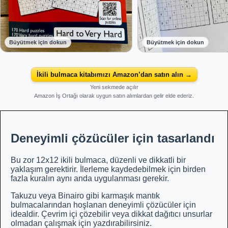
Büyütmek için dokun
Büyütmek için dokun
İkili bulmaca kitabımızı Amazon’dan satın alın →
Yeni sekmede açılır
Amazon İş Ortağı olarak uygun satın alımlardan gelir elde ederiz.
Deneyimli çözücüler için tasarlandı
Bu zor 12x12 ikili bulmaca, düzenli ve dikkatli bir
yaklaşım gerektirir. İlerleme kaydedebilmek için birden
fazla kuralın aynı anda uygulanması gerekir.
Takuzu veya Binairo gibi karmaşık mantık
bulmacalarından hoşlanan deneyimli çözücüler için
idealdir. Çevrim içi çözebilir veya dikkat dağıtıcı unsurlar
olmadan çalışmak için yazdırabilirsiniz.