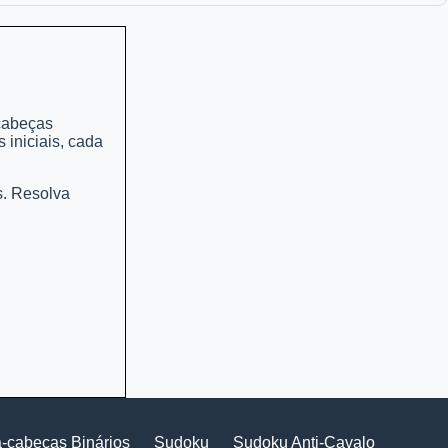
-cabeças
iniciais, cada
s. Resolva
-cabeças Binários
Sudoku
Sudoku Anti-Cavalo