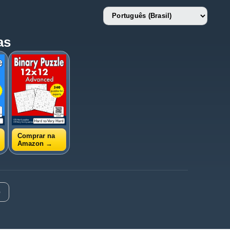
Language
English
Nederlands
as
Deutsch
Français
Español
Português (Portugal)
Português (Brasil)
Italiano
Polski
Türkçe
Comprar na
Amazon →
o