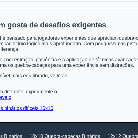
m gosta de desafios exigentes
il é pensado para jogadores experientes que apreciam quebra
 raciocínio lógico mais aprofundado. Com pouquíssimas pistas 
iferença.
ge concentração, paciência e a aplicação de técnicas avançada
ima os quebra-cabeças para uma experiência sem distrações.
nível mais equilibrado, volte ao
go diferente, experimente o
avalo
 binários difíceis 10x10
.
s Binários
10x10 Quebra-cabeças Binários
12x12 Quebra