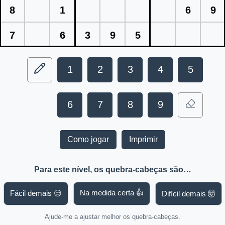
8
1
6
9
7
6
3
9
5
1
2
3
4
5
6
7
8
9
Como jogar
Imprimir
Para este nível, os quebra-cabeças são…
Na medida certa 👍
Fácil demais 😒
Difícil demais 🤯
Ajude-me a ajustar melhor os quebra-cabeças.