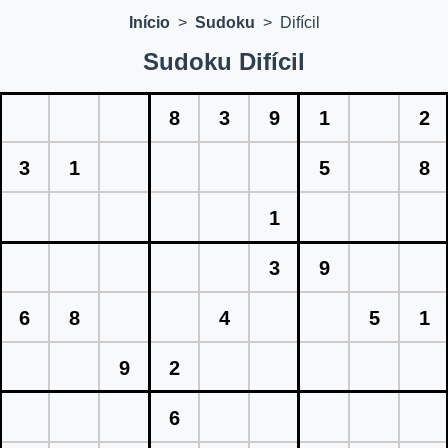
Início
>
Sudoku
>
Difícil
Sudoku Difícil
8
3
9
1
2
3
1
5
8
1
3
9
6
8
4
5
1
9
2
6