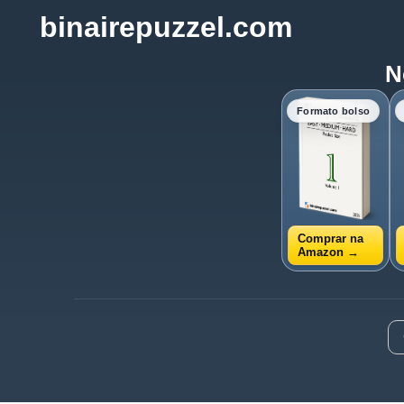
binairepuzzel.com
N
Formato bolso
Comprar na
Amazon →