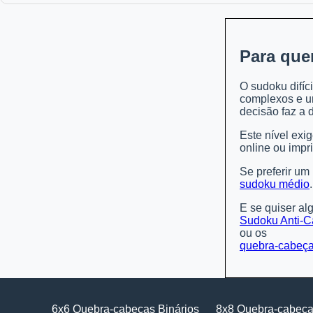
Para que
O sudoku difíc
complexos e um
decisão faz a d
Este nível exi
online ou impr
Se preferir um 
sudoku médio
.
E se quiser al
Sudoku Anti-C
ou os
quebra-cabeças
6x6 Quebra-cabeças Binários
8x8 Quebra-cabeça