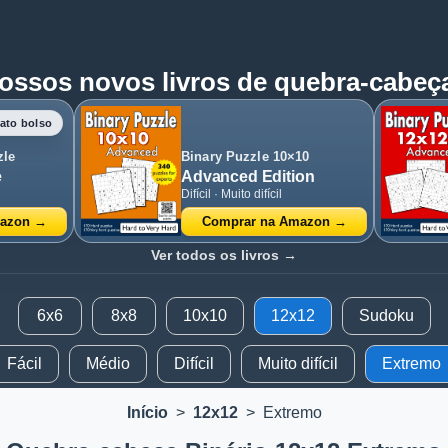
ossos novos livros de quebra-cabeç
ato bolso
zle
Binary Puzzle 10×10
e
Advanced Edition
Difícil · Muito difícil
mazon →
Comprar na Amazon →
Ver todos os livros →
6x6
8x8
10x10
12x12
Sudoku
Fácil
Médio
Difícil
Muito difícil
Extremo
Início
>
12x12
>
Extremo