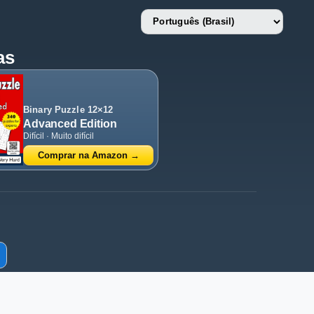
Language
English
Nederlands
as
Deutsch
Français
Español
Português (Portugal)
Binary Puzzle 12×12
Português (Brasil)
Advanced Edition
Italiano
Difícil · Muito difícil
Polski
Türkçe
Comprar na Amazon →