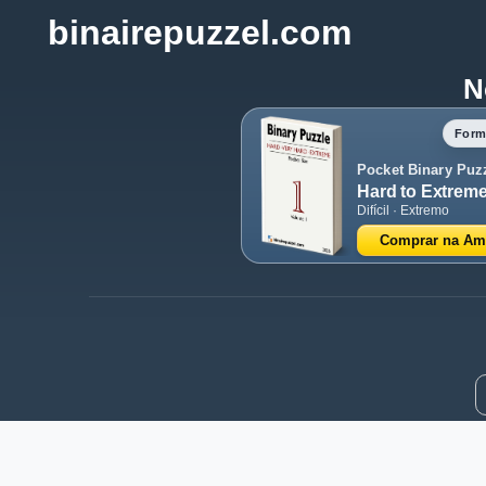
binairepuzzel.com
N
Form
Pocket Binary Puz
Hard to Extrem
Difícil · Extremo
Comprar na A