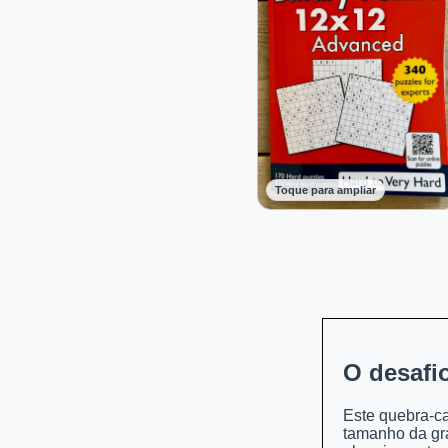
Toque para ampliar
O desafi
Este quebra-ca
tamanho da gra