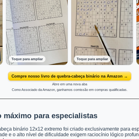
Toque para ampliar
Toque para ampliar
Compre nosso livro de quebra-cabeça binário na Amazon →
Abre em uma nova aba
Como Associado da Amazon, ganhamos comissão em compras qualificadas.
o máximo para especialistas
beça binário 12x12 extremo foi criado exclusivamente para esp
de e o alto nível de dificuldade exigem raciocínio lógico profu