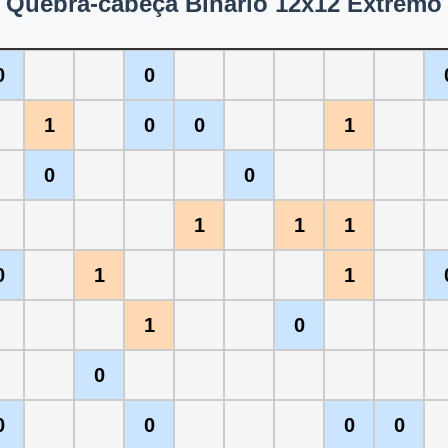
Quebra-cabeça Binário 12x12 Extremo
0
0
1
0
0
1
0
0
1
1
1
0
1
1
1
0
0
0
0
0
0