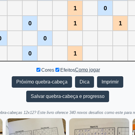
1
0
0
1
1
0
0
0
1
Como jogar
Cores
Efeitos
Próximo quebra-cabeça
Dica
Imprimir
Salvar quebra-cabeça e progresso
bra-cabeças 12x12? Este livro oferece 340 novos desafios como este para res