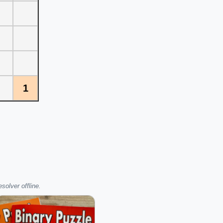
1
olver offline.