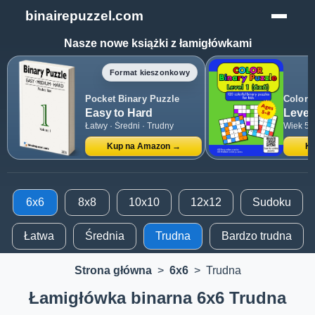
binairepuzzel.com
Nasze nowe książki z łamigłówkami
Format kieszonkowy
Pocket Binary Puzzle
Color 
Easy to Hard
Level 
Łatwy · Średni · Trudny
Wiek 5–
Kup na Amazon →
Ku
6x6
8x8
10x10
12x12
Sudoku
Łatwa
Średnia
Trudna
Bardzo trudna
Strona główna
>
6x6
>
Trudna
Łamigłówka binarna 6x6 Trudna