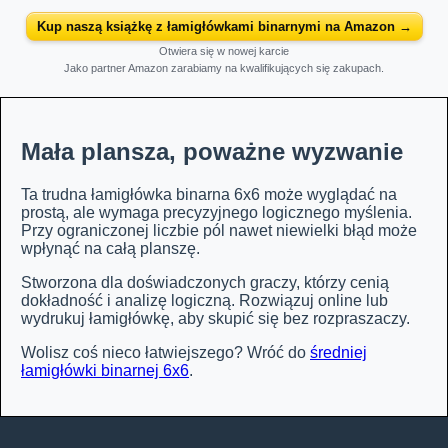
Kup naszą książkę z łamigłówkami binarnymi na Amazon →
Otwiera się w nowej karcie
Jako partner Amazon zarabiamy na kwalifikujących się zakupach.
Mała plansza, poważne wyzwanie
Ta trudna łamigłówka binarna 6x6 może wyglądać na
prostą, ale wymaga precyzyjnego logicznego myślenia.
Przy ograniczonej liczbie pól nawet niewielki błąd może
wpłynąć na całą planszę.
Stworzona dla doświadczonych graczy, którzy cenią
dokładność i analizę logiczną. Rozwiązuj online lub
wydrukuj łamigłówkę, aby skupić się bez rozpraszaczy.
Wolisz coś nieco łatwiejszego? Wróć do
średniej
łamigłówki binarnej 6x6
.