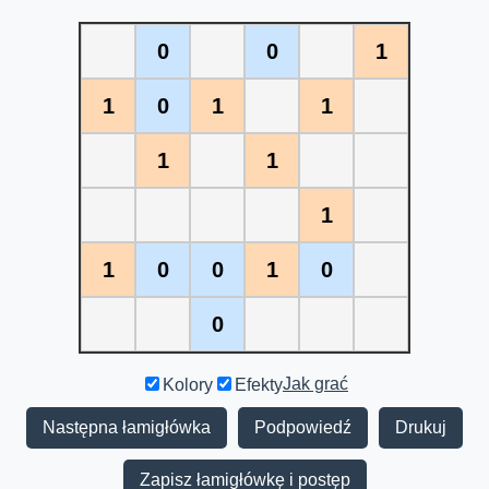
0
0
1
1
0
1
1
1
1
1
1
0
0
1
0
0
Jak grać
Kolory
Efekty
Następna łamigłówka
Podpowiedź
Drukuj
Zapisz łamigłówkę i postęp