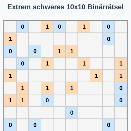
Extrem schweres 10x10 Binärrätsel
0
1
0
1
0
1
0
0
0
1
1
0
1
1
1
1
1
1
1
1
1
0
1
1
0
0
0
0
0
0