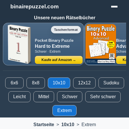
binairepuzzel.com
Unsere neuen Rätselbücher
Taschenformat
Pocket Binary Puzzle
Binary
Hard to Extreme
Advan
Schwer · Extrem
Schwer 
Kaufe auf Amazon →
Kau
6x6
8x8
10x10
12x12
Sudoku
Leicht
Mittel
Schwer
Sehr schwer
Extrem
Startseite
>
10x10
>
Extrem