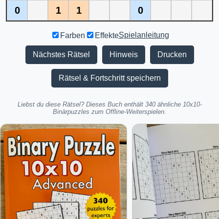
0
1
1
0
Spielanleitung
Farben
Effekte
Nächstes Rätsel
Hinweis
Drucken
Rätsel & Fortschritt speichern
Liebst du diese Rätsel? Dieses Buch enthält 340 ähnliche 10x10-
Binärpuzzles zum Offline-Weiterspielen.